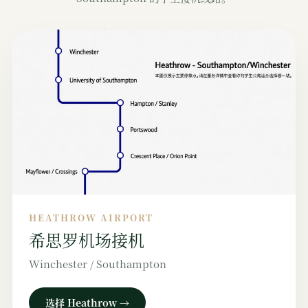
HEATHROW AIRPORT
希思罗机场接机
Winchester / Southampton
选择 Heathrow →