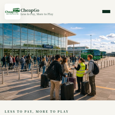
CheapGo
Less to Pay, More to Play
LESS TO PAY, MORE TO PLAY